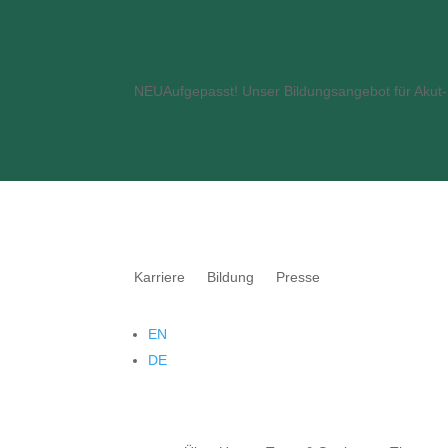
NEU
Aufgepasst! Unser Bildungsangebot für Akut- 
Karriere
Bildung
Presse
EN
DE