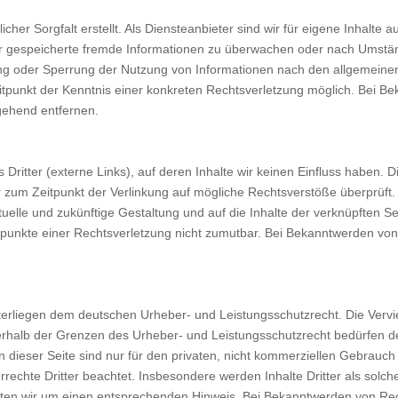
her Sorgfalt erstellt. Als Diensteanbieter sind wir für eigene Inhalte a
 oder gespeicherte fremde Informationen zu überwachen oder nach Umstän
nung oder Sperrung der Nutzung von Informationen nach den allgemeine
eitpunkt der Kenntnis einer konkreten Rechtsverletzung möglich. Bei
gehend entfernen.
Dritter (externe Links), auf deren Inhalte wir keinen Einfluss haben. 
wir zum Zeitpunkt der Verlinkung auf mögliche Rechtsverstöße überprüf
aktuelle und zukünftige Gestaltung und auf die Inhalte der verknüpften S
ltspunkte einer Rechtsverletzung nicht zumutbar. Bei Bekanntwerden v
nterliegen dem deutschen Urheber- und Leistungsschutzrecht. Die Vervie
rhalb der Grenzen des Urheber- und Leistungsschutzrecht bedürfen de
ieser Seite sind nur für den privaten, nicht kommerziellen Gebrauch ge
rechte Dritter beachtet. Insbesondere werden Inhalte Dritter als solch
ten wir um einen entsprechenden Hinweis. Bei Bekanntwerden von Rech