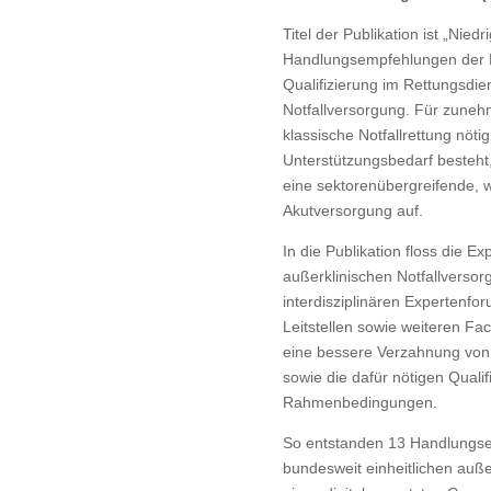
Titel der Publikation ist „Nied
Handlungsempfehlungen der F
Qualifizierung im Rettungsdie
Notfallversorgung. Für zuneh
klassische Notfallrettung nöti
Unterstützungsbedarf besteht,
eine sektorenübergreifende, 
Akutversorgung auf.
In die Publikation floss die E
außerklinischen Notfallverso
interdisziplinären Expertenfo
Leitstellen sowie weiteren Fa
eine bessere Verzahnung von
sowie die dafür nötigen Qualif
Rahmenbedingungen.
So entstanden 13 Handlungse
bundesweit einheitlichen auß