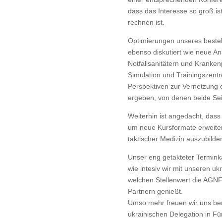
dass das Interesse so groß i
rechnen ist.
Optimierungen unseres beste
ebenso diskutiert wie neue An
Notfallsanitätern und Kranken
Simulation und Trainingszen
Perspektiven zur Vernetzung 
ergeben, von denen beide Seit
Weiterhin ist angedacht, das
um neue Kursformate erweitert
taktischer Medizin auszubilde
Unser eng getakteter Terminka
wie intesiv wir mit unseren 
welchen Stellenwert die AGNF 
Partnern genießt.
Umso mehr freuen wir uns ber
ukrainischen Delegation in 