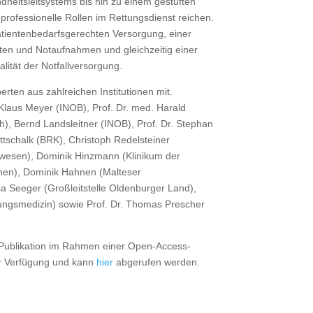
ndheitsleitsystems bis hin zu einem gestuften
 professionelle Rollen im Rettungsdienst reichen.
atientenbedarfsgerechten Versorgung, einer
ten und Notaufnahmen und gleichzeitig einer
lität der Notfallversorgung.
erten aus zahlreichen Institutionen mit.
Klaus Meyer (INOB), Prof. Dr. med. Harald
), Bernd Landsleitner (INOB), Prof. Dr. Stephan
tschalk (BRK), Christoph Redelsteiner
wesen), Dominik Hinzmann (Klinikum der
hen), Dominik Hahnen (Malteser
a Seeger (Großleitstelle Oldenburger Land),
tungsmedizin) sowie Prof. Dr. Thomas Prescher
e Publikation im Rahmen einer Open-Access-
zur Verfügung und kann
hier
abgerufen werden.