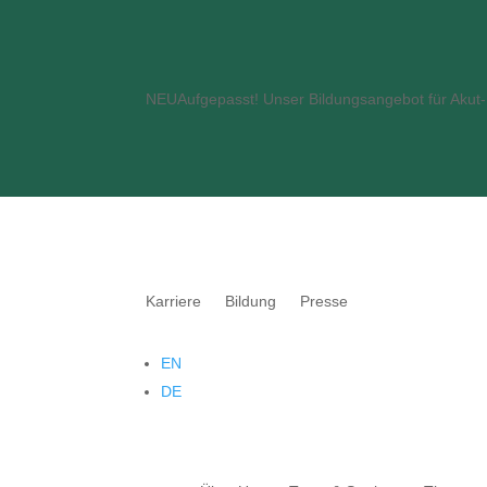
NEU
Aufgepasst! Unser Bildungsangebot für Akut- 
Karriere
Bildung
Presse
EN
DE