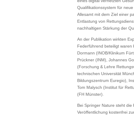
eines digital vernetzten Gesu
Qualifikationssystem für neue
Allesamt mit dem Ziel einer p
Entlastung von Rettungsdiens
nachhaltigen Stärkung der Qua
An der Publikation wirkten Exp
Federführend beteiligt waren 
Dormann (INOB/Klinikum Fürth
Prückner (INM), Johannes Got
(Forschung & Lehre Rettungs
technischen Universität Münc
Bildungszentrum Euregio), Ins
Tom Malysch (Institut für Ret
(FH Münster).
Bei Springer Nature steht di
Veröffentlichung kostenfrei 