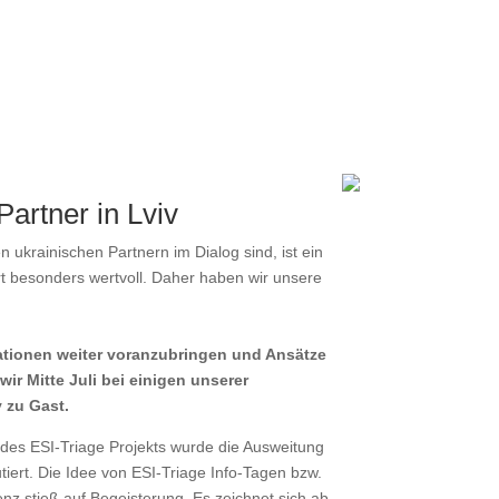
artner in Lviv
 ukrainischen Partnern im Dialog sind, ist ein
rt besonders wertvoll. Daher haben wir unsere
ationen weiter voranzubringen und Ansätze
ir Mitte Juli bei einigen unserer
v zu Gast.
 des ESI-Triage Projekts wurde die Ausweitung
tiert. Die Idee von ESI-Triage Info-Tagen bzw.
z stieß auf Begeisterung. Es zeichnet sich ab,