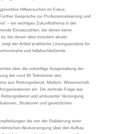
rigprioritäre Hilfeersuchen im Fokus:
ürther Gespräche zur Professionalisierung und
nst“ – ein wichtiges Zukunftsthema in der
mende Einsatzzahlen, bei denen keine
g ist, bei denen aber trotzdem akuter
 zeigt der Artikel praktische Lösungsansätze für
wohnortnahe und fallabschließende
xpertise über die zukünftige Ausgestaltung der
rgung der rund 40 Teilnehmer des
rums aus Rettungsdienst, Medizin, Wissenschaft,
chorganisationen ein. Die zentrale Frage war
 Rettungsdienst und ambulanter Versorgung
ikationen, Strukturen und gesetzlichen
mpfehlungen die von der Etablierung einer
erklinischen Akutversorgung über den Aufbau