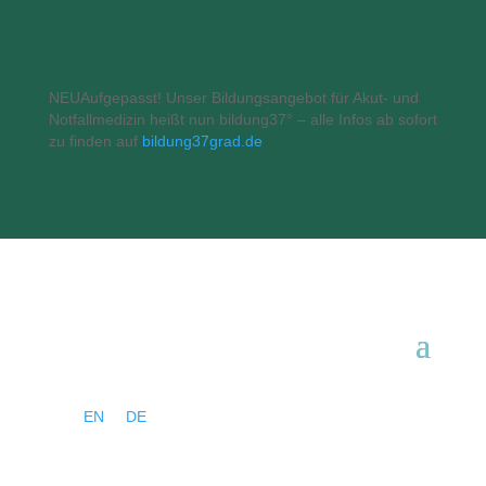
NEU
Aufgepasst! Unser Bildungsangebot für Akut- und
Notfallmedizin heißt nun bildung37° – alle Infos ab sofort
zu finden auf
bildung37grad.de
EN
DE