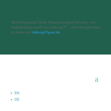
NEU
Aufgepasst! Unser Bildungsangebot für Akut- und
Notfallmedizin heißt nun bildung37° – alle Infos ab sofort
zu finden auf
bildung37grad.de
EN
DE