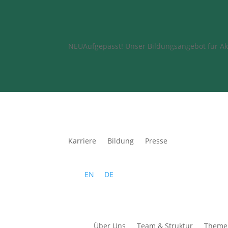
NEU
Aufgepasst! Unser Bildungsangebot für Aku
Karriere
Bildung
Presse
EN
DE
Über Uns
Team & Struktur
Themen