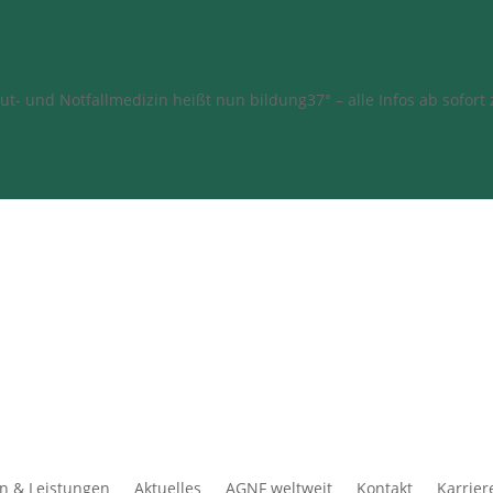
t- und Notfallmedizin heißt nun bildung37° – alle Infos ab sofort
 & Leistungen
Aktuelles
AGNF weltweit
Kontakt
Karrier