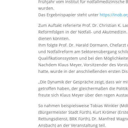
Frühjahr vom Institut für notfallmedizinische
wurden.
Das Ergebnispapier steht unter
https://inob.o
Zum Auftakt referierte Prof. Dr. Christian K.
Reformfolgen in der Notfall- und Akutmedizin.
dienen könnten.
Ihm folgte Prof. Dr. Harald Dormann, Chefarz
und Notfallreform am Sektorenübergang schilde
Qualifikationssystem und bei den Möglichkeit
Nachdem Klaus Meyer, Vorsitzender des Vorsta
hatte, wurde in der anschließenden ersten Dis
„Die Dynamik der Gespräche zeigt, dass wir
getroffen haben, der gleichermaßen die Politi
freute sich Klaus Meyer über den regen Austa
So nahmen beispielsweise Tobias Winkler (MdB
(Bürgermeister Stadt Fürth), Kurt Krömer (Erst
Rettungsdienst, BRK Fürth), Dr. Manfred Wagner
Ansbach) an der Veranstaltung teil.