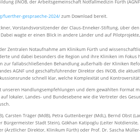
 Bildung (INOB, der Arbeitsgemeinschaft Notfallmedizin Fürth (AGN
rg/fuerther-gespraeche-2024/
zum Download bereit.
 Lackner, Vorstandsvorsitzender der Claus-Enneker-Stiftung, über d
 Dabei wagte er einen Blick in andere Länder und auf Pilotprojekte
t der Zentralen Notaufnahme am Klinikum Fürth und wissenschaftl
rte und dabei besonders die Region und ihre Kliniken im Fokus hat
en zur fallabschließenden Behandlung außerhalb der Kliniken Refo
ndes AGNF und geschäftsführender Direktor des INOB, die aktuelle
kussionsrunde schnell klar, welche Komplexität und Kontroversität
 mit unseren Handlungsempfehlungen und dem gewählten Format mi
k auf lokaler, Landes- und Bundesebene wie die Vertreter des Gesu
usch.
), Carsten Träger (MdB), Petra Guttenberger (MdL), Bernd Obst (La
er Bürgermeister Stadt Stein), Gökhan Katipoglu (Leiter Notdienste,
 (Ärztlicher Direktor, Klinikum Fürth) oder Prof. Dr. Sascha Mülle