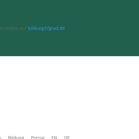
 zu finden auf
bildung37grad.de
e
Bildung
Presse
EN
DE