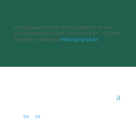
NEU
Aufgepasst! Unser Bildungsangebot für Akut-
und Notfallmedizin heißt nun bildung37° – alle Infos
ab sofort zu finden auf
bildung37grad.de
EN
DE